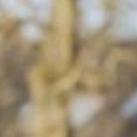
Annemieke van Dam
Martijn IJmker
Rutger de Graaf
Bestuur
Missie
Zoeken:
Zoeken